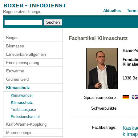
Aktuelles
Termi
Regenerative Energie
Biogas
Fachartikel Klimaschutz
Biomasse
Hans-Pe
Erneuerbare allgemein
Fondatio
Energieeinsparung
Klimafa
Erdwärme
1338 Bes
Grünes Geld
Klimaschutz
Klimawandel
Sprachkompetenz:
Klimaschutz
Schwerpunkte:
Treibhausgase
Emissionshandel
Kraft-Wärme-Kopplung
Fachbeiträge:
Kaskad
Meeresenergie
klimap