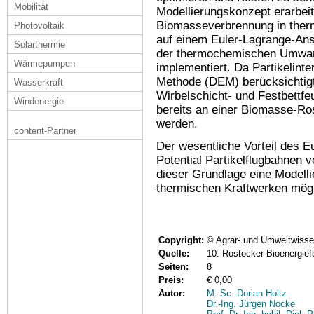
Mobilität
Modellierungskonzept erarbeit
Biomasseverbrennung in therm
Photovoltaik
auf einem Euler-Lagrange-Ans
Solarthermie
der thermochemischen Umwan
Wärmepumpen
implementiert. Da Partikelinte
Methode (DEM) berücksichtigt 
Wasserkraft
Wirbelschicht- und Festbettf
Windenergie
bereits an einer Biomasse-Ros
werden.
content-Partner
Der wesentliche Vorteil des 
Potential Partikelflugbahnen 
dieser Grundlage eine Modelli
thermischen Kraftwerken mögl
Copyright:
© Agrar- und Umweltwissen
Quelle:
10. Rostocker Bioenergief
Seiten:
8
Preis:
€ 0,00
Autor:
M. Sc. Dorian Holtz
Dr.-Ing. Jürgen Nocke