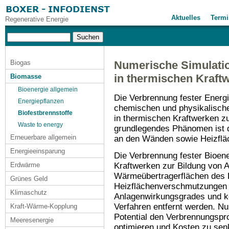
Aktuelles
Termi
Regenerative Energie
Biogas
Numerische Simulati
in thermischen Kraft
Biomasse
Bioenergie allgemein
Die Verbrennung fester Energi
Energiepflanzen
chemischen und physikalisch
Biofestbrennstoffe
in thermischen Kraftwerken zu
Waste to energy
grundlegendes Phänomen ist 
Erneuerbare allgemein
an den Wänden sowie Heizflä
Energieeinsparung
Die Verbrennung fester Bioene
Kraftwerken zur Bildung von 
Erdwärme
Wärmeübertragerflächen des 
Grünes Geld
Heizflächenverschmutzungen e
Klimaschutz
Anlagenwirkungsgrades und kö
Verfahren entfernt werden. Nu
Kraft-Wärme-Kopplung
Potential den Verbrennungspr
Meeresenergie
optimieren und Kosten zu sen