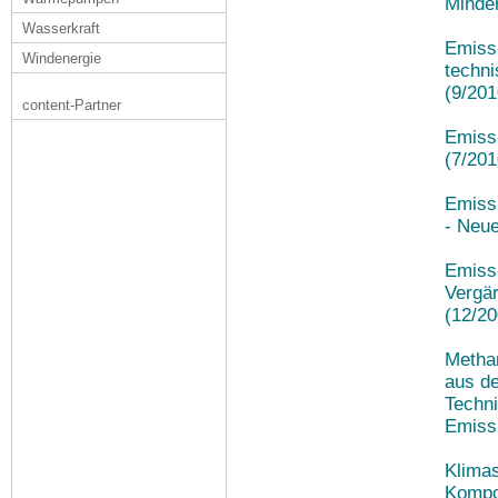
Minde
Wasserkraft
Emiss
Windenergie
techn
(9/201
content-Partner
Emissi
(7/201
Emissi
- Neu
Emiss
Vergär
(12/20
Metha
aus d
Techn
Emiss
Klima
Kompo