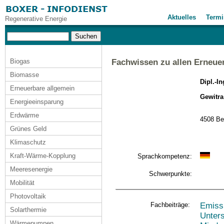
Aktuelles
Termi
Regenerative Energie
Biogas
Fachwissen zu allen Erneue
Biomasse
Dipl.-I
Erneuerbare allgemein
Gewitra
Energieeinsparung
Erdwärme
4508 Be
Grünes Geld
Klimaschutz
Kraft-Wärme-Kopplung
Sprachkompetenz:
Meeresenergie
Schwerpunkte:
Mobilität
Photovoltaik
Fachbeiträge:
Emiss
Solarthermie
Unter
Wärmepumpen