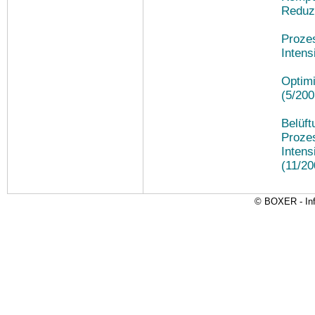
Reduz
Proze
Intens
Optimi
(5/200
Belüft
Proze
Intens
(11/20
© BOXER - Inf