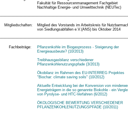
Fakultät für Ressourcenmanagement Fachgebiet
Nachhaltige Energie- und Umwelttechnik (NEUTec)
Mitgliedschaften:
Mitglied des Vorstands im Arbeitskreis für Nutzbarma
von Siedlungsabfällen e.V.(ANS) bis Oktober 2014
Fachbeiträge:
Pflanzenkohle im Biogasprozess - Steigerung der
Energieausbeute? (10/2013)
Treibhausgasbilanz verschiedener
Pflanzenkohlenutzungspfade (3/2013)
Ökobilanz im Rahmen des EU-INTERREG Projektes
"Biochar: climate saving soils" (10/2012)
Aktuelle Entwicklung bei der Konversion von minderwe
Energieträgern in die so genannte Biokohle - ein Vergle
von Pyrolyse- und HTC-Verfahren (6/2012)
ÖKOLOGISCHE BEWERTUNG VERSCHIEDENER
PFLANZENKOHLENUTZUNGSPFADE (10/2011)