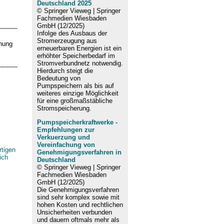
Deutschland 2025
© Springer Vieweg | Springer
Fachmedien Wiesbaden
GmbH (12/2025)
Infolge des Ausbaus der
Stromerzeugung aus
chung
erneuerbaren Energien ist ein
erhöhter Speicherbedarf im
Stromverbundnetz notwendig.
Hierdurch steigt die
Bedeutung von
Pumpspeichern als bis auf
weiteres einzige Möglichkeit
für eine großmaßstäbliche
Stromspeicherung.
Pumpspeicherkraftwerke -
Empfehlungen zur
Verkuerzung und
Vereinfachung von
rtigen
Genehmigungsverfahren in
ich
Deutschland
© Springer Vieweg | Springer
Fachmedien Wiesbaden
GmbH (12/2025)
Die Genehmigungsverfahren
sind sehr komplex sowie mit
hohen Kosten und rechtlichen
Unsicherheiten verbunden
und dauern oftmals mehr als