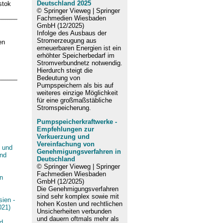
Deutschland 2025
stok
© Springer Vieweg | Springer
Fachmedien Wiesbaden
GmbH (12/2025)
Infolge des Ausbaus der
Stromerzeugung aus
en
erneuerbaren Energien ist ein
erhöhter Speicherbedarf im
Stromverbundnetz notwendig.
Hierdurch steigt die
Bedeutung von
Pumpspeichern als bis auf
weiteres einzige Möglichkeit
für eine großmaßstäbliche
Stromspeicherung.
Pumpspeicherkraftwerke -
Empfehlungen zur
Verkuerzung und
Vereinfachung von
- und
Genehmigungsverfahren in
and
Deutschland
© Springer Vieweg | Springer
Fachmedien Wiesbaden
in
GmbH (12/2025)
Die Genehmigungsverfahren
sind sehr komplex sowie mit
sien -
hohen Kosten und rechtlichen
021)
Unsicherheiten verbunden
und dauern oftmals mehr als
d