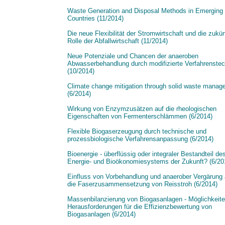
Waste Generation and Disposal Methods in Emerging
Countries (11/2014)
Die neue Flexibilität der Stromwirtschaft und die zukün
Rolle der Abfallwirtschaft (11/2014)
Neue Potenziale und Chancen der anaeroben
Abwasserbehandlung durch modifizierte Verfahrenstec
(10/2014)
Climate change mitigation through solid waste mana
(6/2014)
Wirkung von Enzymzusätzen auf die rheologischen
Eigenschaften von Fermenterschlämmen (6/2014)
Flexible Biogaserzeugung durch technische und
prozessbiologische Verfahrensanpassung (6/2014)
Bioenergie - überflüssig oder integraler Bestandteil de
Energie- und Bioökonomiesystems der Zukunft? (6/20
Einfluss von Vorbehandlung und anaerober Vergärung 
die Faserzusammensetzung von Reisstroh (6/2014)
Massenbilanzierung von Biogasanlagen - Möglichkeit
Herausforderungen für die Effizienzbewertung von
Biogasanlagen (6/2014)