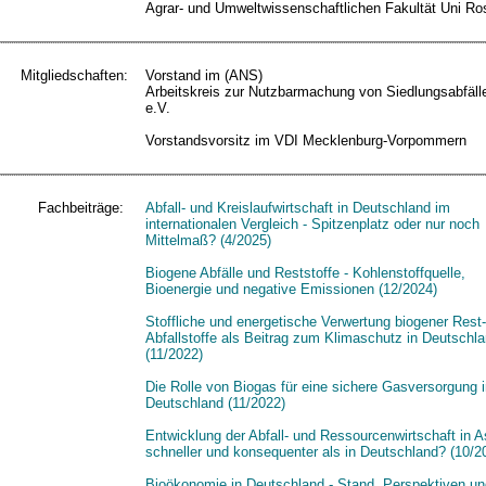
Agrar- und Umweltwissenschaftlichen Fakultät Uni Ro
Mitgliedschaften:
Vorstand im (ANS)
Arbeitskreis zur Nutzbarmachung von Siedlungsabfäll
e.V.
Vorstandsvorsitz im VDI Mecklenburg-Vorpommern
Fachbeiträge:
Abfall- und Kreislaufwirtschaft in Deutschland im
internationalen Vergleich - Spitzenplatz oder nur noch
Mittelmaß? (4/2025)
Biogene Abfälle und Reststoffe - Kohlenstoffquelle,
Bioenergie und negative Emissionen (12/2024)
Stoffliche und energetische Verwertung biogener Rest
Abfallstoffe als Beitrag zum Klimaschutz in Deutschl
(11/2022)
Die Rolle von Biogas für eine sichere Gasversorgung 
Deutschland (11/2022)
Entwicklung der Abfall- und Ressourcenwirtschaft in A
schneller und konsequenter als in Deutschland? (10/2
Bioökonomie in Deutschland - Stand, Perspektiven un