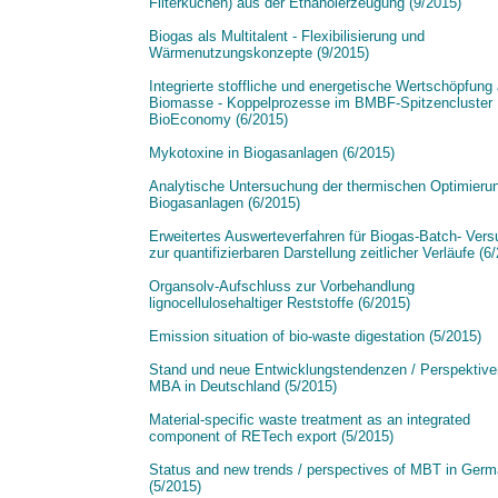
Filterkuchen) aus der Ethanolerzeugung (9/2015)
Biogas als Multitalent - Flexibilisierung und
Wärmenutzungskonzepte (9/2015)
Integrierte stoffliche und energetische Wertschöpfung
Biomasse - Koppelprozesse im BMBF-Spitzencluster
BioEconomy (6/2015)
Mykotoxine in Biogasanlagen (6/2015)
Analytische Untersuchung der thermischen Optimieru
Biogasanlagen (6/2015)
Erweitertes Auswerteverfahren für Biogas-Batch- Ver
zur quantifizierbaren Darstellung zeitlicher Verläufe (6
Organsolv-Aufschluss zur Vorbehandlung
lignocellulosehaltiger Reststoffe (6/2015)
Emission situation of bio-waste digestation (5/2015)
Stand und neue Entwicklungstendenzen / Perspektive
MBA in Deutschland (5/2015)
Material-specific waste treatment as an integrated
component of RETech export (5/2015)
Status and new trends / perspectives of MBT in Ger
(5/2015)