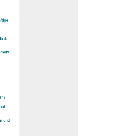
ftige
hnik
gement
s
14)
auf
en und