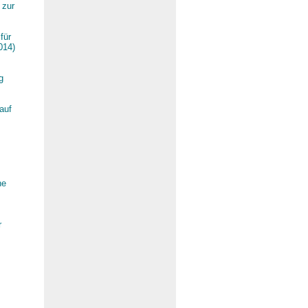
 zur
für
014)
g
auf
he
r