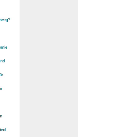
rrweg?
omie
und
ür
er
in
ical