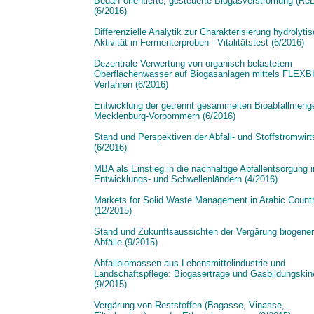
Bedarf orientierte, gesteuerte Biogasverstromung (ReB
(6/2016)
Differenzielle Analytik zur Charakterisierung hydrolyti
Aktivität in Fermenterproben - Vitalitätstest (6/2016)
Dezentrale Verwertung von organisch belastetem
Oberflächenwasser auf Biogasanlagen mittels FLEXB
Verfahren (6/2016)
Entwicklung der getrennt gesammelten Bioabfallmeng
Mecklenburg-Vorpommern (6/2016)
Stand und Perspektiven der Abfall- und Stoffstromwirt
(6/2016)
MBA als Einstieg in die nachhaltige Abfallentsorgung i
Entwicklungs- und Schwellenländern (4/2016)
Markets for Solid Waste Management in Arabic Countr
(12/2015)
Stand und Zukunftsaussichten der Vergärung biogener
Abfälle (9/2015)
Abfallbiomassen aus Lebensmittelindustrie und
Landschaftspflege: Biogaserträge und Gasbildungskin
(9/2015)
Vergärung von Reststoffen (Bagasse, Vinasse,