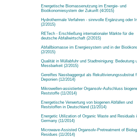
Energetische Biomassenutzung im Energie- und
Bioökonomiesystem der Zukunft (4/2015)
Hydrothermale Verfahren - sinnvolle Ergänzung oder I
(2/2015)
RETech - Erschließung internationaler Märkte für die
deutsche Abfallwirtschaft (2/2015)
Abfallbiomasse im Energiesystem und in der Bioökon
(2/2015)
Qualität in Müllabfuhr und Stadtreinigung: Bedeutung 
Messbarkeit (2/2015)
Gereiftes Nassbaggergut als Rekultivierungssubstrat f
Deponien (12/2014)
Mikrowellen-assistierter Organsolv-Aufschluss biogen
Reststoffe (11/2014)
Energetische Verwertung von biogenen Abfällen und
Reststoffen in Deutschland (11/2014)
Energetic Utilization of Organic Waste and Residuals 
Germany (11/2014)
Microwave-Assisted Organsolv-Pretreatment of Biolog
Residues (11/2014)