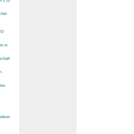
i 2.0)
scher
IO-
en in
schaft
n
ies
etiken