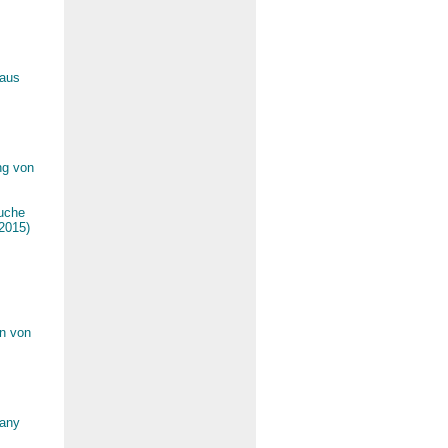
 aus
ng von
suche
/2015)
n von
many