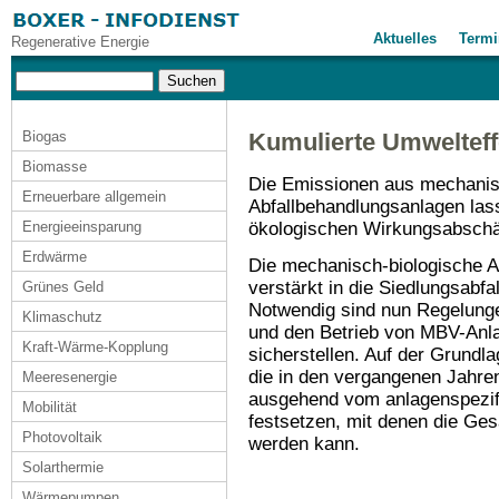
Aktuelles
Termi
Regenerative Energie
Biogas
Kumulierte Umwelteff
Biomasse
Die Emissionen aus mechanis
Erneuerbare allgemein
Abfallbehandlungsanlagen las
ökologischen Wirkungsabschä
Energieeinsparung
Erdwärme
Die mechanisch-biologische Ab
verstärkt in die Siedlungsabf
Grünes Geld
Notwendig sind nun Regelungen
Klimaschutz
und den Betrieb von MBV-Anl
Kraft-Wärme-Kopplung
sicherstellen. Auf der Grund
die in den vergangenen Jahren
Meeresenergie
ausgehend vom anlagenspezif
Mobilität
festsetzen, mit denen die Ge
Photovoltaik
werden kann.
Solarthermie
Wärmepumpen