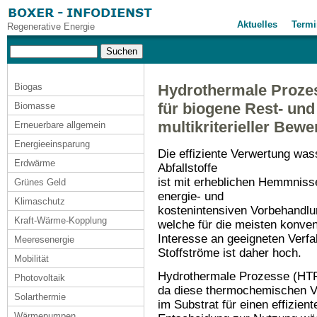
Aktuelles
Termi
Regenerative Energie
Biogas
Hydrothermale Proze
für biogene Rest- und 
Biomasse
multikriterieller Bew
Erneuerbare allgemein
Energieeinsparung
Die effiziente Verwertung was
Erdwärme
Abfallstoffe
ist mit erheblichen Hemmniss
Grünes Geld
energie- und
Klimaschutz
kostenintensiven Vorbehandlu
Kraft-Wärme-Kopplung
welche für die meisten konven
Interesse an geeigneten Verfa
Meeresenergie
Stoffströme ist daher hoch.
Mobilität
Hydrothermale Prozesse (HTP)
Photovoltaik
da diese thermochemischen V
Solarthermie
im Substrat für einen effizient
Wärmepumpen