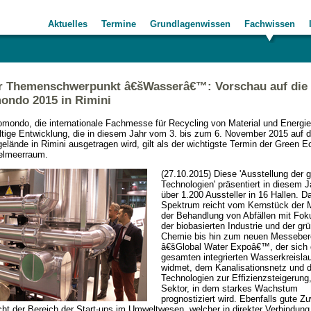
Aktuelles
Termine
Grundlagenwissen
Fachwissen
r Themenschwerpunkt â€šWasserâ€™: Vorschau auf die
ondo 2015 in Rimini
mondo, die internationale Fachmesse für Recycling von Material und Energi
tige Entwicklung, die in diesem Jahr vom 3. bis zum 6. November 2015 auf 
lände in Rimini ausgetragen wird, gilt als der wichtigste Termin der Green
telmeerraum.
(27.10.2015) Diese 'Ausstellung der 
Technologien' präsentiert in diesem J
über 1.200 Aussteller in 16 Hallen. D
Spektrum reicht vom Kernstück der 
der Behandlung von Abfällen mit Fok
der biobasierten Industrie und der gr
Chemie bis hin zum neuen Messeber
â€šGlobal Water Expoâ€™, der sich
gesamten integrierten Wasserkreislau
widmet, dem Kanalisationsnetz und 
Technologien zur Effizienzsteigerung
Sektor, in dem starkes Wachstum
prognostiziert wird. Ebenfalls gute 
cht der Bereich der Start-ups im Umweltwesen, welcher in direkter Verbindung