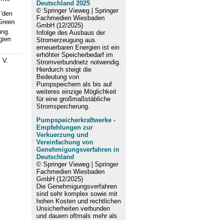
Deutschland 2025
© Springer Vieweg | Springer
 'den
Fachmedien Wiesbaden
 Green
GmbH (12/2025)
ung.
Infolge des Ausbaus der
gien
Stromerzeugung aus
erneuerbaren Energien ist ein
erhöhter Speicherbedarf im
 V.
Stromverbundnetz notwendig.
Hierdurch steigt die
Bedeutung von
Pumpspeichern als bis auf
weiteres einzige Möglichkeit
für eine großmaßstäbliche
Stromspeicherung.
Pumpspeicherkraftwerke -
Empfehlungen zur
Verkuerzung und
Vereinfachung von
Genehmigungsverfahren in
Deutschland
© Springer Vieweg | Springer
Fachmedien Wiesbaden
GmbH (12/2025)
Die Genehmigungsverfahren
sind sehr komplex sowie mit
hohen Kosten und rechtlichen
Unsicherheiten verbunden
und dauern oftmals mehr als