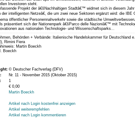
ellen Investoren steht.
fassende Projekt der â€šNachhaltigen Stadtâ€™ widmet sich in diesem Jahr
 der intelligenten Netzeâ€, die um zwei neue Sektoren ergänzt wird: die IBE
ema öffentlicher Personennahverkehr sowie die städtische Umweltverbesser
s präsentiert sich der Nationenpark â€šParco delle Nazioniâ€™ mit Technolo
ovationen aus nationalen Technologie- und Wissenschaftsparks...
ehmen, Behörden + Verbände: Italienische Handelskammer für Deutschland e.
, Rimini Fiera
nhinweis: Martin Boeckh
M. Boeckh
ght:
© Deutscher Fachverlag (DFV)
:
Nr. 11 - November 2015 (Oktober 2015)
:
1
€ 0,00
Martin Boeckh
Artikel nach Login kostenfrei anzeigen
Artikel weiterempfehlen
Artikel nach Login kommentieren