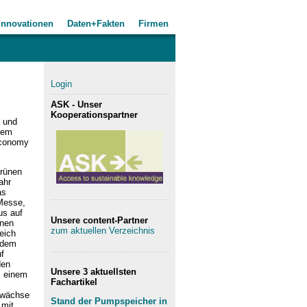
Innovationen
Daten+Fakten
Firmen
Login
ASK - Unser
Kooperationspartner
e und
dem
 Economy
grünen
ahr
as
Messe,
us auf
Unsere content-Partner
ünen
zum aktuellen Verzeichnis
eich
 dem
f
den
Unsere 3 aktuellsten
, einem
Fachartikel
Zuwächse
Stand der Pumpspeicher in
 mit