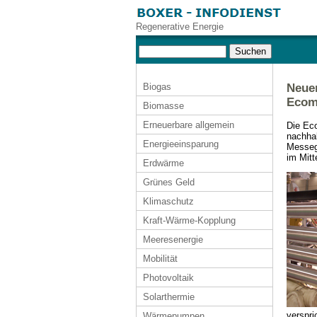
Regenerative Energie
Biogas
Neue
Ecom
Biomasse
Erneuerbare allgemein
Die Eco
nachhal
Energieeinsparung
Messege
im Mit
Erdwärme
Grünes Geld
Klimaschutz
Kraft-Wärme-Kopplung
Meeresenergie
Mobilität
Photovoltaik
Solarthermie
verspri
Wärmepumpen