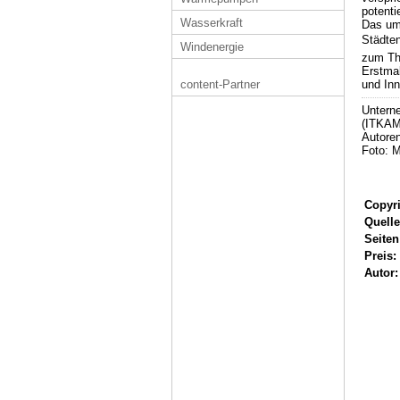
potenti
Wasserkraft
Das um
Städten
Windenergie
zum Th
Erstmal
und Inn
content-Partner
Untern
(ITKAM)
Autore
Foto: 
Copyri
Quelle
Seiten
Preis:
Autor: