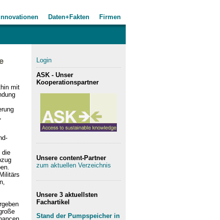
Innovationen
Daten+Fakten
Firmen
e
Login
ASK - Unser
Kooperationspartner
hin mit
indung
erung
,
nd-
 die
Unsere content-Partner
bzug
zum aktuellen Verzeichnis
ben.
ilitärs
n,
Unsere 3 aktuellsten
Fachartikel
ergeben
 große
Stand der Pumpspeicher in
Chancen