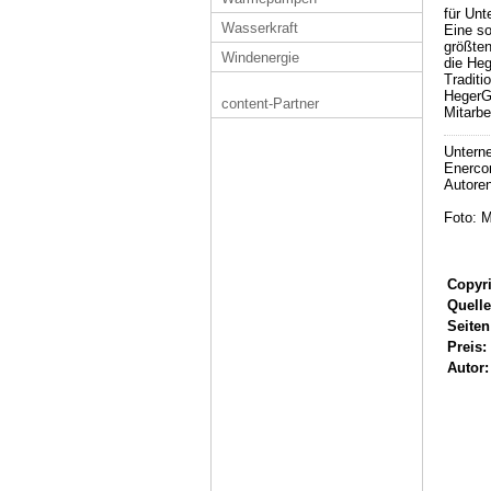
für Unt
Wasserkraft
Eine so
größten
Windenergie
die Heg
Traditi
HegerG
content-Partner
Mitarbe
Untern
Enerco
Autore
Foto: 
Copyri
Quelle
Seiten
Preis:
Autor: