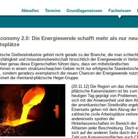
Aktuelles
Termine
Grundlagenwissen
Fachwissen
conomy 2.0: Die Energiewende schafft mehr als nur neu
tsplätze
tsche Gießereiindustrie gehört nicht gerade zu der Branche, die man schlecht
sfähigkeit und Innovationsbereitschaft hinsichtlich der Energiewende in Verb
 Aber genau diese Eigenschaften führen dazu, dass ein mittelständisches
hmen in einem strukturschwachen Gebiet nicht nur erfolgreiche Standortsich
t, sondern geradezu exemplarisch die neuen Chancen der Energiewende nutzt
riert die rheinland-pfälzische Heger-Gruppe.
(20.11.12) Die Region um das rheinla
pfälzische Kaiserslautern ist bis zum
heutigen Tag geprägt von Problemen,
sich mit der Anwesenheit und dem A
der amerikanischen Streitkräfte erge
Einerseits gehen mit dem Abzug der M
zahlreiche zivile Arbeitsplätze verlore
andererseits spotten die
Hinterlassenschaften im Bereich der
Altlasten jeder Beschreibung. Doch 
sich auf der anderen Seite durch die
Zahl von Konversionsflächen auch 