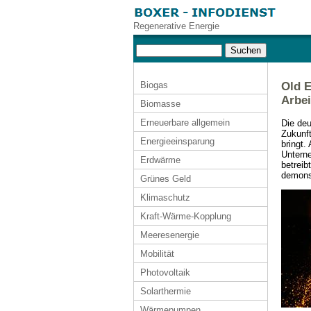
Regenerative Energie
Biogas
Old E
Arbei
Biomasse
Erneuerbare allgemein
Die deu
Zukunft
Energieeinsparung
bringt.
Unterne
Erdwärme
betreib
demonst
Grünes Geld
Klimaschutz
Kraft-Wärme-Kopplung
Meeresenergie
Mobilität
Photovoltaik
Solarthermie
Wärmepumpen