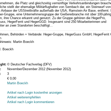
ernehmen, die Platz und gleichzeitig vernünftige Verkehrsanbindungen brauch
lche stellt der ehemalige Militärflughafen von Sembach dar, ein Steinwurf von
 Airbase der USStreitkräfte außerhalb der USA, Ramstein Air Base, entfernt. 
er-Gruppe, eine Unternehmensgruppe der Gießereibranche mit über 100-jährig
on, ihre Chance erkannt und genutzt. Zu der Gruppe gehören die HegerPro,
uss, HegerFerrit und HegerGGD. Insgesamt sind 250 Mitarbeiterinnen und
iter an zwei Standorten beschäftigt...
ehmen, Behörden + Verbände: Heger-Gruppe, HegerGuss GmbH, HegerFerrit
n
nhinweis: Martin Boeckh
M. Boeckh
ght:
© Deutscher Fachverlag (DFV)
:
November/Dezember 2012 (November 2012)
:
3
€ 0,00
Martin Boeckh
Artikel nach Login kostenfrei anzeigen
Artikel weiterempfehlen
Artikel nach Login kommentieren