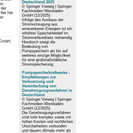
Deutschland 2025
en.
© Springer Vieweg | Springer
 der
Fachmedien Wiesbaden
Hier hat
GmbH (12/2025)
er
Infolge des Ausbaus der
Stromerzeugung aus
erneuerbaren Energien ist ein
erhöhter Speicherbedarf im
Stromverbundnetz notwendig.
 GmbH,
Hierdurch steigt die
Bedeutung von
Pumpspeichern als bis auf
weiteres einzige Möglichkeit
für eine großmaßstäbliche
Stromspeicherung.
Pumpspeicherkraftwerke -
Empfehlungen zur
Verkuerzung und
Vereinfachung von
Genehmigungsverfahren in
Deutschland
© Springer Vieweg | Springer
Fachmedien Wiesbaden
GmbH (12/2025)
Die Genehmigungsverfahren
sind sehr komplex sowie mit
hohen Kosten und rechtlichen
Unsicherheiten verbunden
und dauern oftmals mehr als