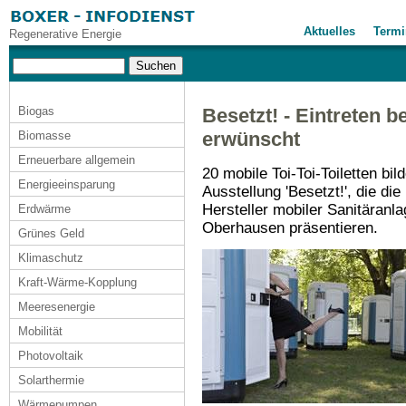
Aktuelles
Termi
Regenerative Energie
Biogas
Besetzt! - Eintreten b
erwünscht
Biomasse
Erneuerbare allgemein
20 mobile Toi-Toi-Toiletten bi
Energieeinsparung
Ausstellung 'Besetzt!', die d
Hersteller mobiler Sanitäranl
Erdwärme
Oberhausen präsentieren.
Grünes Geld
Klimaschutz
Kraft-Wärme-Kopplung
Meeresenergie
Mobilität
Photovoltaik
Solarthermie
Wärmepumpen