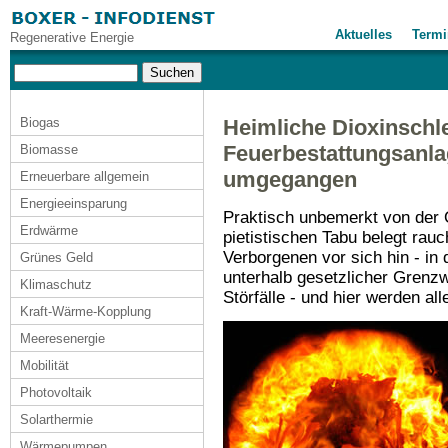
Aktuelles
Termi
Regenerative Energie
Biogas
Heimliche Dioxinschl
Feuerbestattungsanlag
Biomasse
umgegangen
Erneuerbare allgemein
Energieeinsparung
Praktisch unbemerkt von der Ö
Erdwärme
pietistischen Tabu belegt rau
Verborgenen vor sich hin - in
Grünes Geld
unterhalb gesetzlicher Grenzw
Klimaschutz
Störfälle - und hier werden al
Kraft-Wärme-Kopplung
Meeresenergie
Mobilität
Photovoltaik
Solarthermie
Wärmepumpen