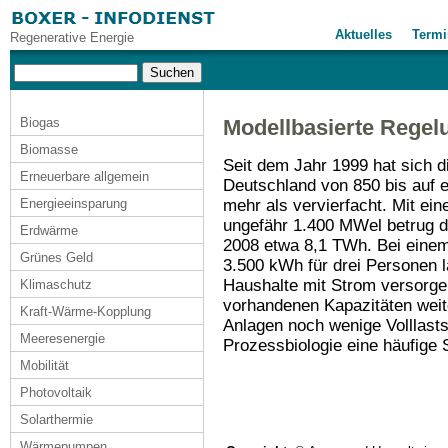
Aktuelles
Termi
Regenerative Energie
Biogas
Modellbasierte Regel
Biomasse
Seit dem Jahr 1999 hat sich d
Erneuerbare allgemein
Deutschland von 850 bis auf
mehr als vervierfacht. Mit ein
Energieeinsparung
ungefähr 1.400 MWel betrug 
Erdwärme
2008 etwa 8,1 TWh. Bei einem
Grünes Geld
3.500 kWh für drei Personen l
Haushalte mit Strom versorge
Klimaschutz
vorhandenen Kapazitäten weite
Kraft-Wärme-Kopplung
Anlagen noch wenige Volllast
Meeresenergie
Prozessbiologie eine häufige 
Mobilität
Photovoltaik
Solarthermie
Wärmepumpen