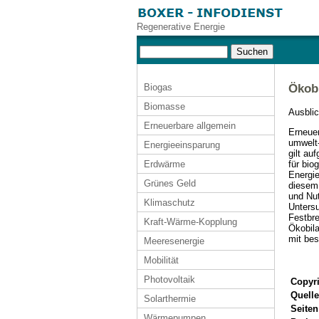
Regenerative Energie
Biogas
Ökobi
Biomasse
Ausblic
Erneuerbare allgemein
Erneuer
umwelt-
Energieeinsparung
gilt au
für bio
Erdwärme
Energie
Grünes Geld
diesem 
und Nut
Klimaschutz
Untersu
Festbre
Kraft-Wärme-Kopplung
Ökobila
mit be
Meeresenergie
Mobilität
Photovoltaik
Copyri
Quelle
Solarthermie
Seiten
Wärmepumpen