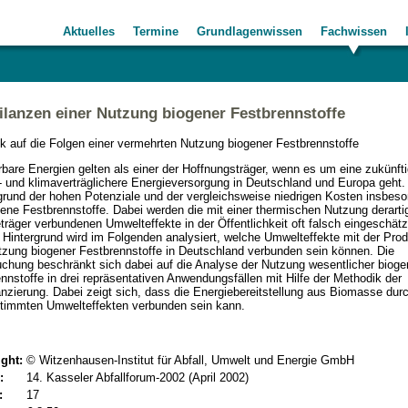
Aktuelles
Termine
Grundlagenwissen
Fachwissen
lanzen einer Nutzung biogener Festbrennstoffe
k auf die Folgen einer vermehrten Nutzung biogener Festbrennstoffe
bare Energien gelten als einer der Hoffnungsträger, wenn es um eine zukünft
 und klimaverträglichere Energieversorgung in Deutschland und Europa geht.
fgrund der hohen Potenziale und der vergleichsweise niedrigen Kosten insbes
gene Festbrennstoffe. Dabei werden die mit einer thermischen Nutzung derarti
träger verbundenen Umwelteffekte in der Öffentlichkeit oft falsch eingeschätz
Hintergrund wird im Folgenden analysiert, welche Umwelteffekte mit der Prod
zung biogener Festbrennstoffe in Deutschland verbunden sein können. Die
chung beschränkt sich dabei auf die Analyse der Nutzung wesentlicher bioge
nnstoffe in drei repräsentativen Anwendungsfällen mit Hilfe der Methodik der
nzierung. Dabei zeigt sich, dass die Energiebereitstellung aus Biomasse dur
stimmten Umwelteffekten verbunden sein kann.
ght:
© Witzenhausen-Institut für Abfall, Umwelt und Energie GmbH
:
14. Kasseler Abfallforum-2002 (April 2002)
:
17