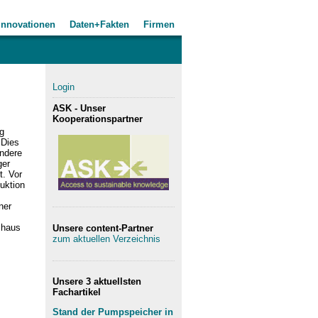
Innovationen
Daten+Fakten
Firmen
Login
ASK - Unser
Kooperationspartner
ig
 Dies
ondere
ger
t. Vor
uktion
ner
chaus
Unsere content-Partner
zum aktuellen Verzeichnis
Unsere 3 aktuellsten
Fachartikel
Stand der Pumpspeicher in