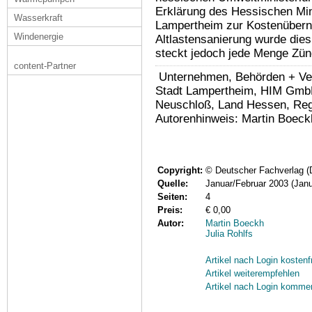
Erklärung des Hessischen Min
Wasserkraft
Lampertheim zur Kostenübern
Windenergie
Altlastensanierung wurde dies
steckt jedoch jede Menge Zünd
content-Partner
Unternehmen, Behörden + Verb
Stadt Lampertheim, HIM Gmb
Neuschloß, Land Hessen, Reg
Autorenhinweis: Martin Boeckh
Copyright:
© Deutscher Fachverlag 
Quelle:
Januar/Februar 2003 (Jan
Seiten:
4
Preis:
€ 0,00
Autor:
Martin Boeckh
Julia Rohlfs
Artikel nach Login kostenf
Artikel weiterempfehlen
Artikel nach Login komme