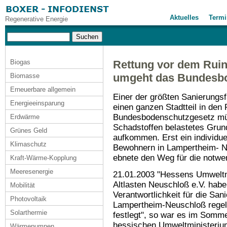
Aktuelles
Termi
Regenerative Energie
Biogas
Rettung vor dem Ruin
umgeht das Bundesb
Biomasse
Erneuerbare allgemein
Einer der größten Sanierungsf
Energieeinsparung
einen ganzen Stadtteil in de
Bundesbodenschutzgesetz müs
Erdwärme
Schadstoffen belastetes Grun
Grünes Geld
aufkommen. Erst ein individue
Klimaschutz
Bewohnern in Lampertheim- N
ebnete den Weg für die notwen
Kraft-Wärme-Kopplung
Meeresenergie
21.01.2003 "Hessens Umweltmi
Altlasten Neuschloß e.V. habe
Mobilität
Verantwortlichkeit für die San
Photovoltaik
Lampertheim-Neuschloß regel
Solarthermie
festlegt", so war es im Somme
hessischen Umweltministeriu
Wärmepumpen