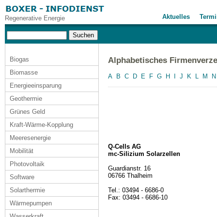
Aktuelles
Termi
Regenerative Energie
Biogas
Alphabetisches Firmenverze
Biomasse
A
B
C
D
E
F
G
H
I
J
K
L
M
N
Energieeinsparung
Geothermie
Grünes Geld
Kraft-Wärme-Kopplung
Meeresenergie
Q-Cells AG
Mobilität
mc-Silizium Solarzellen
Photovoltaik
Guardianstr. 16
06766 Thalheim
Software
Solarthermie
Tel.: 03494 - 6686-0
Fax: 03494 - 6686-10
Wärmepumpen
Wasserkraft